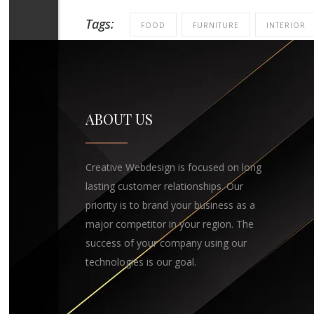
Tags:
FOOD
FURNITURE
INTERIOR
ABOUT US
Creative Webdesign is focused on long
lasting customer relationships. Our
priority is to brand your business as a
major competitor in your region. The
success of your company using our
technologies is our goal.