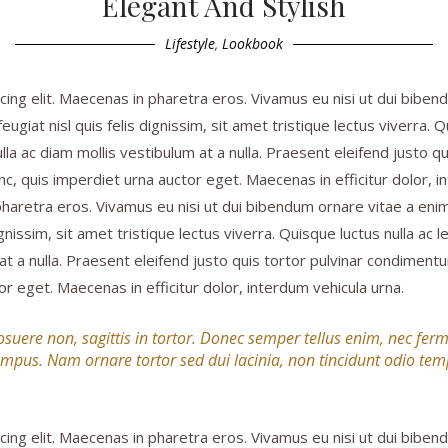
Elegant And Stylish
Lifestyle
,
Lookbook
ing elit. Maecenas in pharetra eros. Vivamus eu nisi ut dui bibend
eugiat nisl quis felis dignissim, sit amet tristique lectus viverra.
lla ac diam mollis vestibulum at a nulla. Praesent eleifend justo 
c, quis imperdiet urna auctor eget. Maecenas in efficitur dolor, i
haretra eros. Vivamus eu nisi ut dui bibendum ornare vitae a enim. S
gnissim, sit amet tristique lectus viverra. Quisque luctus nulla ac
 at a nulla. Praesent eleifend justo quis tortor pulvinar condimen
r eget. Maecenas in efficitur dolor, interdum vehicula urna.
suere non, sagittis in tortor. Donec semper tellus enim, nec fe
empus. Nam ornare tortor sed dui lacinia, non tincidunt odio tem
ing elit. Maecenas in pharetra eros. Vivamus eu nisi ut dui bibend