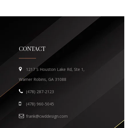
CONTACT
1217 S Houston Lake Rd, Ste 1,
Warner Robins, GA 31088
(478) 287-2123
(478) 960-5045
frank@cwddesign.com